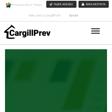
Pular para o conteúdo
FAZER ADESÃO
ÁREA RESTRITA
Programa Novo Tempo
Fale com a CargillPrev
Ajuda