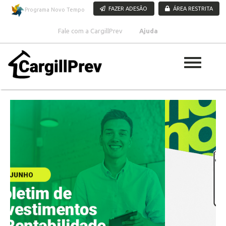
Pular para o conteúdo
FAZER ADESÃO
ÁREA RESTRITA
Programa Novo Tempo
Fale com a CargillPrev
Ajuda