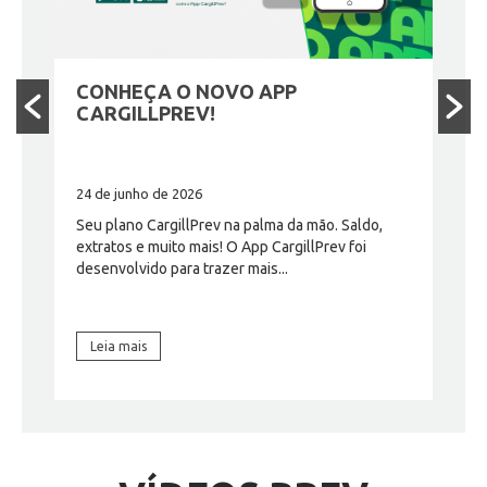
CONHEÇA O NOVO APP
RE
IS
CARGILLPREV!
RE
24 de junho de 2026
10 d
Seu plano CargillPrev na palma da mão. Saldo,
Como
extratos e muito mais! O App CargillPrev foi
inve
no
desenvolvido para trazer mais...
comp
a...
Leia mais
Le