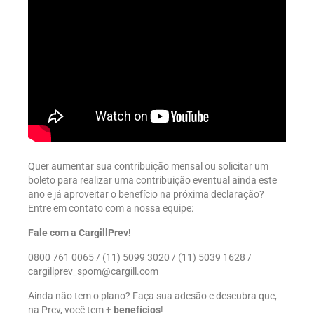
Quer aumentar sua contribuição mensal ou solicitar um
boleto para realizar uma contribuição eventual ainda este
ano e já aproveitar o benefício na próxima declaração?
Entre em contato com a nossa equipe:
Fale com a CargillPrev!
0800 761 0065 / (11) 5099 3020 / (11) 5039 1628 /
cargillprev_spom@cargill.com
Ainda não tem o plano? Faça sua adesão e descubra que,
na Prev, você tem
+ benefícios
!