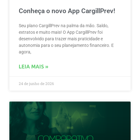
Conheça o novo App CargillPrev!
Seu plano CargillPrev na palma da mão. Saldo,
extratos e muito mais! O App CargillPrev foi
desenvolvido para trazer mais praticidade e
autonomia para o seu planejamento financeiro. E
agora,
LEIA MAIS »
24 de junho de 2026