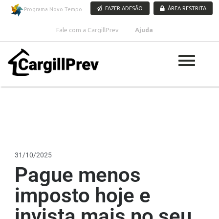
Pular para o conteúdo
FAZER ADESÃO
ÁREA RESTRITA
Programa Novo Tempo
Fale com a CargillPrev
Ajuda
31/10/2025
Pague menos
imposto hoje e
invista mais no seu