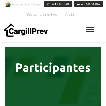
Pular para o conteúdo
FAZER ADESÃO
ÁREA RESTRITA
Programa Novo Tempo
Fale com a CargillPrev
Ajuda
Participantes