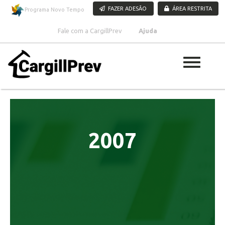
Pular para o conteúdo
FAZER ADESÃO
ÁREA RESTRITA
Programa Novo Tempo
Fale com a CargillPrev
Ajuda
2007