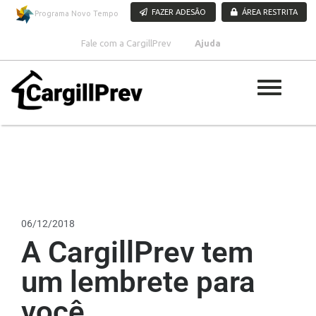
Pular para o conteúdo
FAZER ADESÃO
ÁREA RESTRITA
Programa Novo Tempo
Fale com a CargillPrev
Ajuda
06/12/2018
A CargillPrev tem
um lembrete para
você