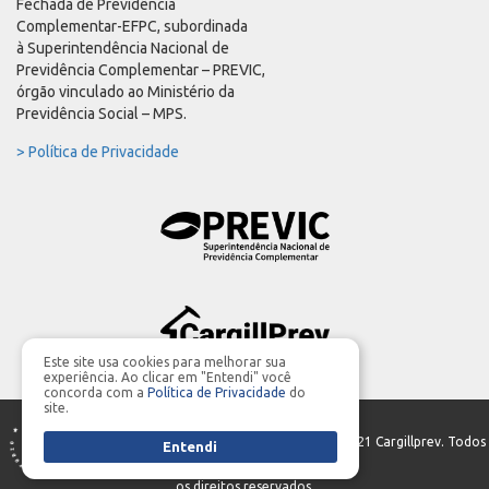
Fechada de Previdência
Complementar-EFPC, subordinada
à Superintendência Nacional de
Previdência Complementar – PREVIC,
órgão vinculado ao Ministério da
Previdência Social – MPS.
> Política de Privacidade
Este site usa cookies para melhorar sua
experiência. Ao clicar em "Entendi" você
concorda com a
Política de Privacidade
do
site.
PRODUÇÃO GERAL | Parceria:
MIDIASIM
- ©2021 Cargillprev. Todos
Entendi
os direitos reservados.