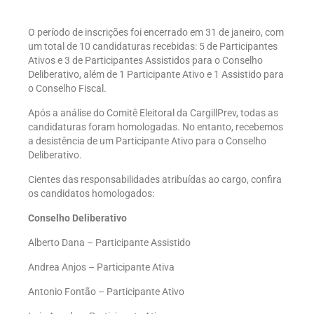
O período de inscrições foi encerrado em 31 de janeiro, com
um total de 10 candidaturas recebidas: 5 de Participantes
Ativos e 3 de Participantes Assistidos para o Conselho
Deliberativo, além de 1 Participante Ativo e 1 Assistido para
o Conselho Fiscal.
Após a análise do Comitê Eleitoral da CargillPrev, todas as
candidaturas foram homologadas. No entanto, recebemos
a desistência de um Participante Ativo para o Conselho
Deliberativo.
Cientes das responsabilidades atribuídas ao cargo, confira
os candidatos homologados:
Conselho Deliberativo
Alberto Dana – Participante Assistido
Andrea Anjos – Participante Ativa
Antonio Fontão – Participante Ativo