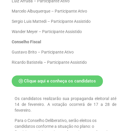
Luiz Arruda – Participante Ativo
Marcelo Albuquerque – Participante Ativo
Sergio Luis Mattedi – Participante Assistido
Wander Meyer – Participante Assistido
Conselho Fiscal
Gustavo Brito – Participante Ativo
Ricardo Batistela – Participante Assistido
Clique aqui e conheça os candidatos
Os candidatos realizarão sua propaganda eleitoral até
14 de fevereiro. A votação ocorrerá de 17 a 28 de
fevereiro.
Para o Conselho Deliberativo, serão eleitos os
candidatos conforme a situação no plano: o