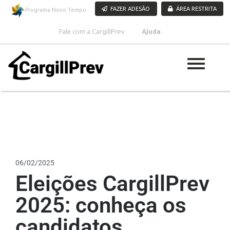
Pular para o conteúdo
FAZER ADESÃO
ÁREA RESTRITA
Programa Novo Tempo
Fale com a CargillPrev
Ajuda
06/02/2025
Eleições CargillPrev
2025: conheça os
candidatos