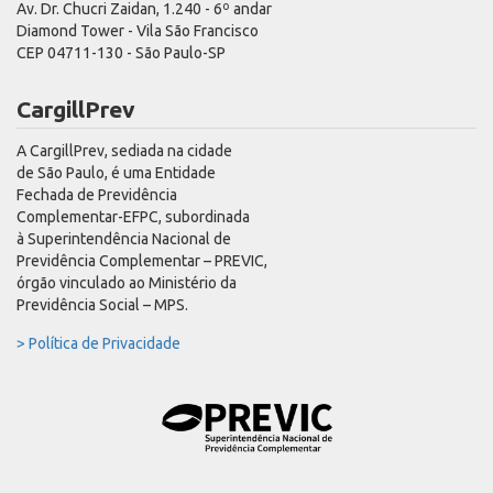
Av. Dr. Chucri Zaidan, 1.240 - 6º andar
Diamond Tower - Vila São Francisco
CEP 04711-130 - São Paulo-SP
CargillPrev
A CargillPrev, sediada na cidade
de São Paulo, é uma Entidade
Fechada de Previdência
Complementar-EFPC, subordinada
à Superintendência Nacional de
Previdência Complementar – PREVIC,
órgão vinculado ao Ministério da
Previdência Social – MPS.
> Política de Privacidade