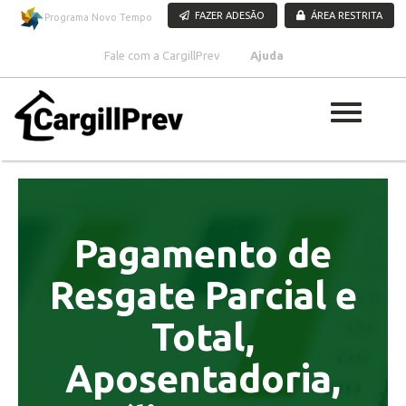
Pular para o conteúdo
FAZER ADESÃO
ÁREA RESTRITA
Programa Novo Tempo
Fale com a CargillPrev
Ajuda
Pagamento de
Resgate Parcial e
Total,
Aposentadoria,