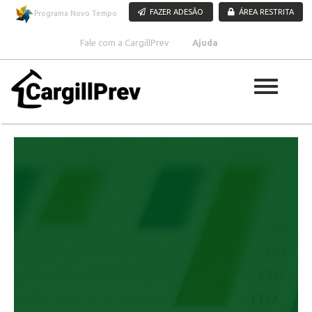
Pular para o conteúdo
FAZER ADESÃO
ÁREA RESTRITA
Programa Novo Tempo
Fale com a CargillPrev
Ajuda