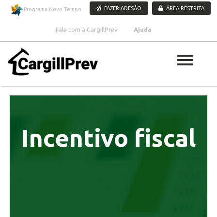
Pular para o conteúdo
FAZER ADESÃO
ÁREA RESTRITA
Programa Novo Tempo
Fale com a CargillPrev
Ajuda
Incentivo fiscal