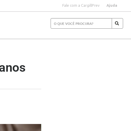
Fale com a CargillPrev
Ajuda
S
lanos