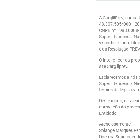
A CargillPrev, comun
48.307.505/0001-20
CNPB nº 1988.0008-
Superintendência Nac
visando primordialm
e da Resolução PREVI
O inteiro teor da pr
site Cargillprev.
Esclarecemos ainda q
Superintendência Nac
termos da legislação 
Deste modo, esta com
aprovação do proces
Entidade.
Atenciosamente,
Solange Marques Fer
Diretora Superintend