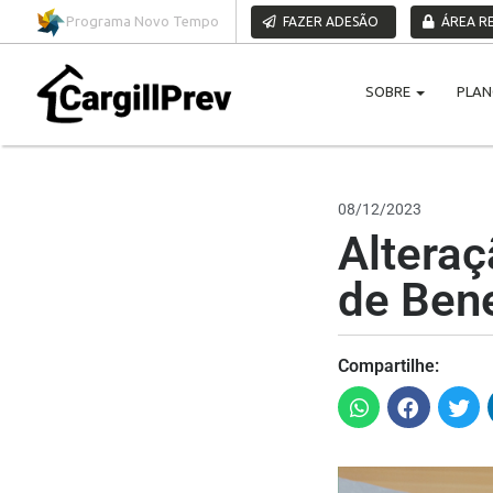
Pular para o conteúdo
Programa Novo Tempo
FAZER ADESÃO
ÁREA RE
SOBRE
PLA
08/12/2023
Altera
de Bene
Compartilhe: