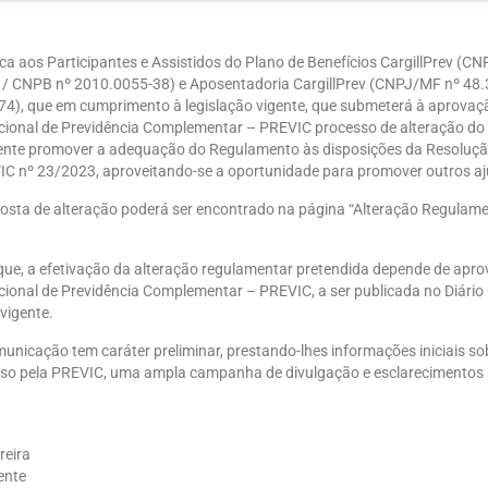
ica aos Participantes e Assistidos do Plano de Benefícios CargillPrev (C
 / CNPB nº 2010.0055-38) e
Aposentadoria CargillPrev (CNPJ/MF nº 48
74), que
em cumprimento à legislação vigente, que submeterá à aprovaç
ional de Previdência Complementar – PREVIC processo de alteração do r
ente promover a adequação do Regulamento às disposições da Resoluç
C nº 23/2023, aproveitando-se a oportunidade para promover outros aj
oposta de alteração poderá ser encontrado na página “Alteração Regulam
ue, a efetivação da alteração regulamentar pretendida depende de apr
ional de Previdência Complementar – PREVIC, a ser publicada no Diário O
vigente.
unicação tem caráter preliminar, prestando-lhes informações iniciais so
so pela PREVIC, uma ampla campanha de divulgação e esclarecimentos s
reira
ente