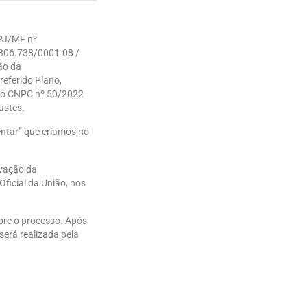
NPJ/MF nº
.306.738/0001-08 /
ão da
eferido Plano,
ão CNPC nº 50/2022
ustes.
entar” que criamos no
ovação da
ficial da União, nos
bre o processo. Após
erá realizada pela