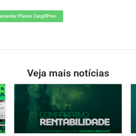
amentar Planos CargillPrev
Veja mais notícias