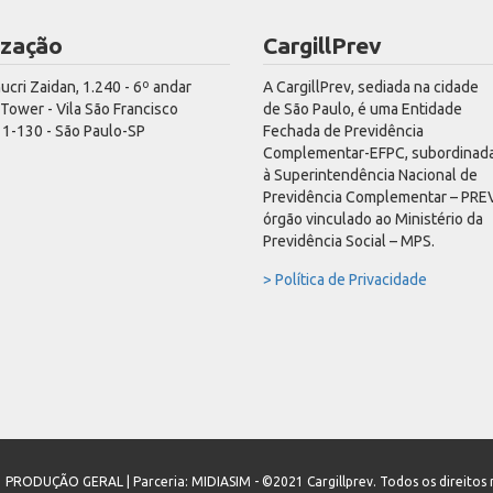
ização
CargillPrev
hucri Zaidan, 1.240 - 6º andar
A CargillPrev, sediada na cidade
ower - Vila São Francisco
de São Paulo, é uma Entidade
1-130 - São Paulo-SP
Fechada de Previdência
Complementar-EFPC, subordinad
à Superintendência Nacional de
Previdência Complementar – PREV
órgão vinculado ao Ministério da
Previdência Social – MPS.
> Política de Privacidade
PRODUÇÃO GERAL | Parceria:
MIDIASIM
- ©2021 Cargillprev. Todos os direitos 