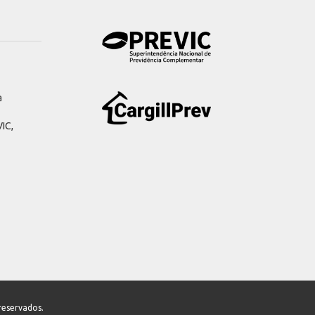
a
IC,
reservados.