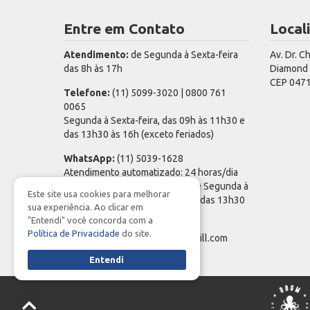
Entre em Contato
Local
Atendimento:
de Segunda à Sexta-feira
Av. Dr. C
das 8h às 17h
Diamond T
CEP 0471
Telefone:
(11) 5099-3020 | 0800 761
0065
Segunda à Sexta-feira, das 09h às 11h30 e
das 13h30 às 16h (exceto feriados)
WhatsApp:
(11) 5039-1628
Atendimento automatizado: 24 horas/dia
Atendimento de especialista: de Segunda à
Este site usa cookies para melhorar
Sexta-feira, das 09h às 11h30 e das 13h30
sua experiência. Ao clicar em
às 16h (exceto feriados)
"Entendi" você concorda com a
Política de Privacidade
do site.
E-mail:
cargillPrev_spom@cargill.com
Entendi