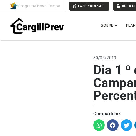
Pular para o conteúdo
Programa Novo Tempo
FAZER ADESÃO
ÁREA RE
SOBRE
PLA
30/05/2019
Dia 1 º
Campan
Percent
Compartilhe: