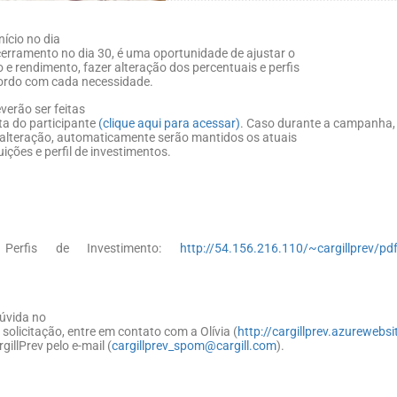
ício no dia
cerramento no dia 30, é uma oportunidade de ajustar o
 e rendimento, fazer alteração dos percentuais e perfis
cordo com cada necessidade.
verão ser feitas
ita do participante
(clique aqui para acessar)
. Caso durante a campanha,
lteração, automaticamente serão mantidos os atuais
ições e perfil de investimentos.
 Perfis de Investimento:
http://54.156.216.110/~cargillprev/p
úvida no
olicitação, entre em contato com a Olívia (
http://cargillprev.azurewebsi
illPrev pelo e-mail (
cargillprev_spom@cargill.com
).