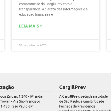
compromisso da CargillPrev com a
transparência, a clareza das informações e a
educação financeira e
LEIA MAIS »
10 de junho de 2026
ização
CargillPrev
hucri Zaidan, 1.240 - 6º andar
A CargillPrev, sediada na cidade
ower - Vila São Francisco
de São Paulo, é uma Entidade
1-130 - São Paulo-SP
Fechada de Previdência