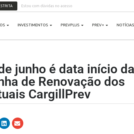
Estou com dúvidas no acesso
STRITA
NOS
INVESTIMENTOS
PREVPLUS
PREV+
NOTÍCIA
 de junho é data início d
ha de Renovação dos
uais CargillPrev