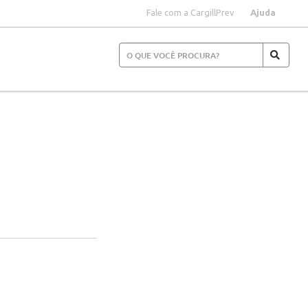
Fale com a CargillPrev
Ajuda
S
a