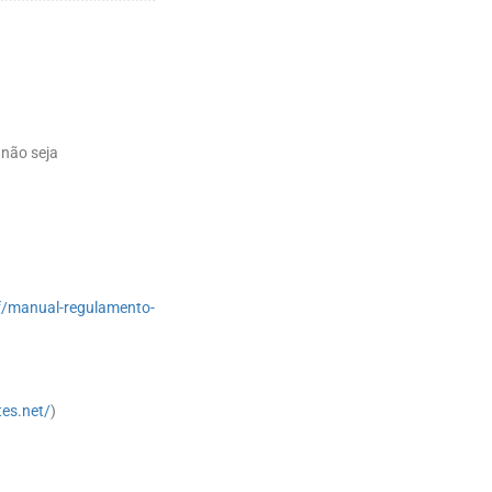
 não seja
df/manual-regulamento-
tes.net/
)