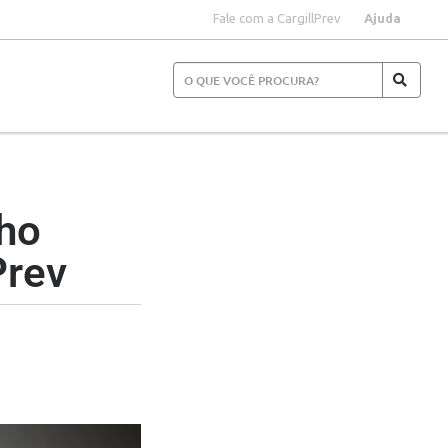
Fale com a CargillPrev
Ajuda
S
ho
Prev