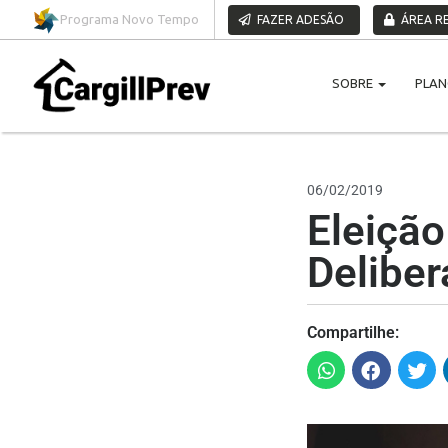
Pular para o conteúdo
Programa Novo Tempo
FAZER ADESÃO
ÁREA RE
SOBRE
PLA
06/02/2019
Eleiçã
Deliber
Compartilhe: