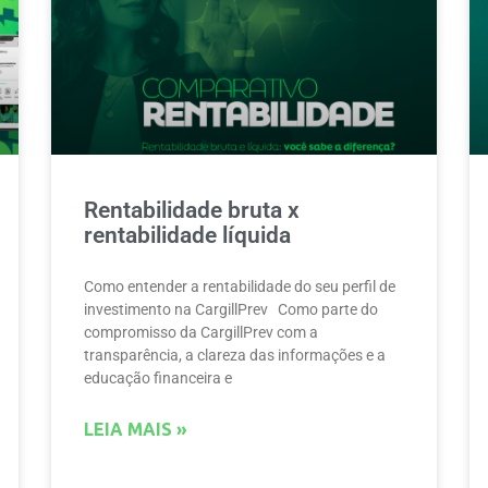
Rentabilidade bruta x
rentabilidade líquida
Como entender a rentabilidade do seu perfil de
investimento na CargillPrev Como parte do
compromisso da CargillPrev com a
transparência, a clareza das informações e a
educação financeira e
LEIA MAIS »