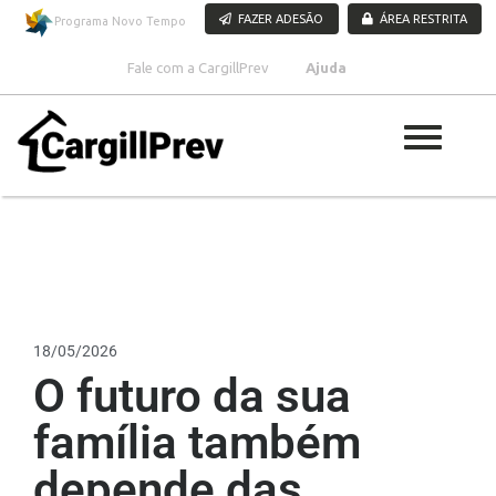
Pular para o conteúdo
FAZER ADESÃO
ÁREA RESTRITA
Programa Novo Tempo
Fale com a CargillPrev
Ajuda
18/05/2026
O futuro da sua
família também
depende das