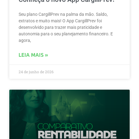
Seu plano CargillPrev na palma da mão. Saldo,
extratos e muito mais! O App CargillPrev foi
desenvolvido para trazer mais praticidade e
autonomia para o seu planejamento financeiro. E
agora,
LEIA MAIS »
24 de junho de 2026