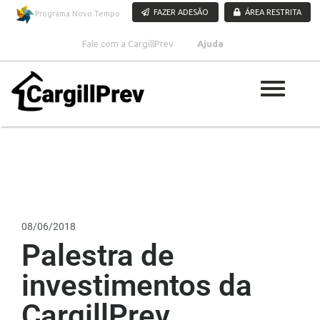
Pular para o conteúdo
FAZER ADESÃO
ÁREA RESTRITA
Programa Novo Tempo
Fale com a CargillPrev
Ajuda
08/06/2018
Palestra de
investimentos da
CargillPrev