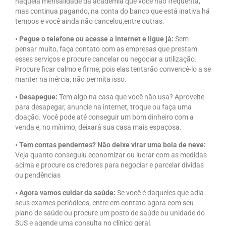
naquela mensalidade da academia que você não frequenta,
mas continua pagando, na conta do banco que está inativa há
tempos e você ainda não cancelou,entre outras.
• Pegue o telefone ou acesse a internet e ligue já:
Sem
pensar muito, faça contato com as empresas que prestam
esses serviços e procure cancelar ou negociar a utilização.
Procure ficar calmo e firme, pois elas tentarão convencê-lo a se
manter na inércia, não permita isso.
• Desapegue:
Tem algo na casa que você não usa? Aproveite
para desapegar, anuncie na internet, troque ou faça uma
doação. Você pode até conseguir um bom dinheiro com a
venda e, no mínimo, deixará sua casa mais espaçosa.
• Tem contas pendentes? Não deixe virar uma bola de neve:
Veja quanto conseguiu economizar ou lucrar com as medidas
acima e procure os credores para negociar e parcelar dívidas
ou pendências
• Agora vamos cuidar da saúde:
Se você é daqueles que adia
seus exames periódicos, entre em contato agora com seu
plano de saúde ou procure um posto de saúde ou unidade do
SUS e agende uma consulta no clínico geral.