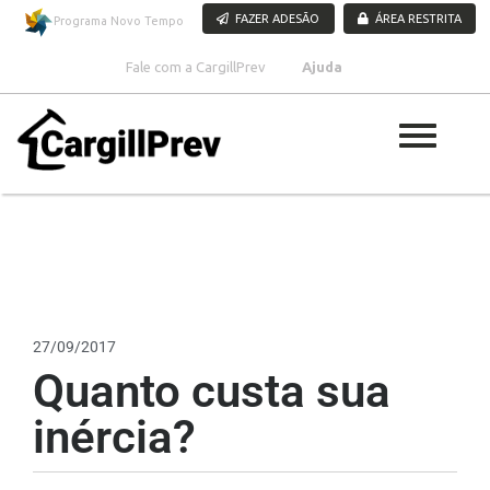
Pular para o conteúdo
FAZER ADESÃO
ÁREA RESTRITA
Programa Novo Tempo
Fale com a CargillPrev
Ajuda
27/09/2017
Quanto custa sua
inércia?