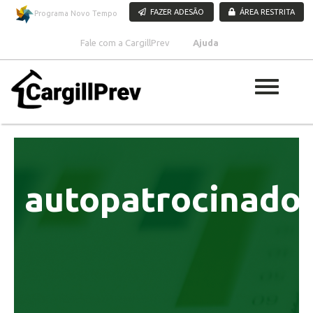
Pular para o conteúdo
FAZER ADESÃO
ÁREA RESTRITA
Programa Novo Tempo
Fale com a CargillPrev
Ajuda
autopatrocinado