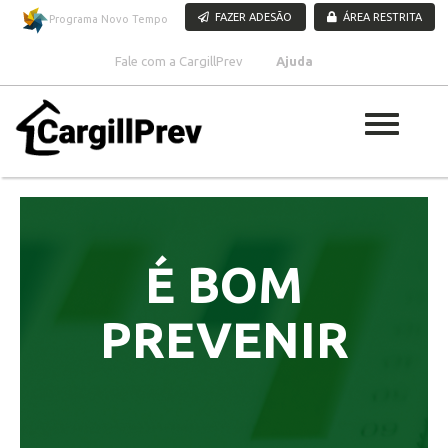
Pular para o conteúdo
FAZER ADESÃO
ÁREA RESTRITA
Programa Novo Tempo
Fale com a CargillPrev
Ajuda
É BOM
PREVENIR