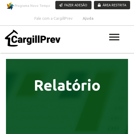
Pular para o conteúdo
FAZER ADESÃO
ÁREA RESTRITA
Programa Novo Tempo
Fale com a CargillPrev
Ajuda
Relatório