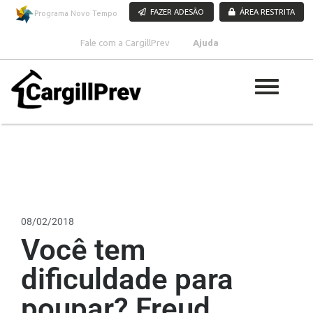
Pular para o conteúdo
FAZER ADESÃO
ÁREA RESTRITA
Programa Novo Tempo
Fale com a CargillPrev
Ajuda
08/02/2018
Você tem
dificuldade para
poupar? Freud