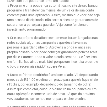
fazer com que poupar se torne um hábito:
# Programe uma poupança automática: no site de seu banco,
programe a transferência mensal de um valor de sua conta
corrente para uma aplicação. Assim, mesmo que você não seja
uma pessoa disciplinada, não corre o risco de gastar antes de
separar uma parte para guardar. Veja como funciona o
investimento programado.
# Crie seu próprio desafio: recentemente, foram lançadas nas
redes sociais algumas campanhas que desafiavam as
pessoas a guardar dinheiro. Aproveite a onda e lance seu
próprio desafio. Você pode começar guardando poucos reais
por dia e ir aumentando o valor a cada semana. “Se fizer isso
em família, fica ainda mais fácil porque um incentiva o outro e
o bolo cresce mais rápido”, sugere Vera.
# Use o cofrinho: o cofrinho é um bom aliado. Vá depositando
moedas de R$ 1,00 e defina um prazo para que ele fique cheio
(15 dias, por exemplo, dependendo do tamanho do cofre).
Assim que completar, coloque o dinheiro na poupança ou em
outra aplicação e comece tudo de novo. Só que, da próxima
vez, estabeleça um tempo menor para encher o cofre.