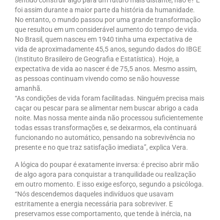
sentido construir algo para um futuro mais distante, não é? E
foi assim durante a maior parte da história da humanidade.
No entanto, o mundo passou por uma grande transformação
que resultou em um considerável aumento do tempo de vida.
No Brasil, quem nasceu em 1940 tinha uma expectativa de
vida de aproximadamente 45,5 anos, segundo dados do IBGE
(Instituto Brasileiro de Geografia e Estatística). Hoje, a
expectativa de vida ao nascer é de 75,5 anos. Mesmo assim,
as pessoas continuam vivendo como se não houvesse
amanhã.
“As condições de vida foram facilitadas. Ninguém precisa mais
caçar ou pescar para se alimentar nem buscar abrigo a cada
noite. Mas nossa mente ainda não processou suficientemente
todas essas transformações e, se deixarmos, ela continuará
funcionando no automático, pensando na sobrevivência no
presente e no que traz satisfação imediata”, explica Vera.
A lógica do poupar é exatamente inversa: é preciso abrir mão
de algo agora para conquistar a tranquilidade ou realização
em outro momento. E isso exige esforço, segundo a psicóloga.
“Nós descendemos daqueles indivíduos que usavam
estritamente a energia necessária para sobreviver. E
preservamos esse comportamento, que tende à inércia, na