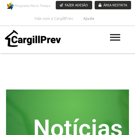
Pular para o conteúdo
FAZER ADESÃO
ÁREA RESTRITA
Programa Novo Tempo
Fale com a CargillPrev
Ajuda
Notícias