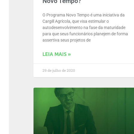
Novo Tempo?
O Programa Novo Tempo é uma iniciativa da
Cargill Agrícola, que visa estimular o
autodesenvolvimento na fase da maturidade
para que seus funcionários planejem de forma
assertiva seus projetos de
LEIA MAIS »
29 de julho de 2020