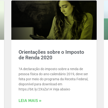
Orientações sobre o Imposto
de Renda 2020
?A declaração do imposto sobre a renda de
pessoa física do ano-calendário 2019, deve ser
feita por meio do programa da Receita Federal,
disponível para download em
https://bit.ly/2XsZa1A Veja abaixo
LEIA MAIS »