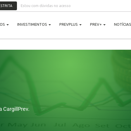
Estou com dúvidas no acesso
STRITA
NOS
INVESTIMENTOS
PREVPLUS
PREV+
NOTÍCIA
 CargillPrev.