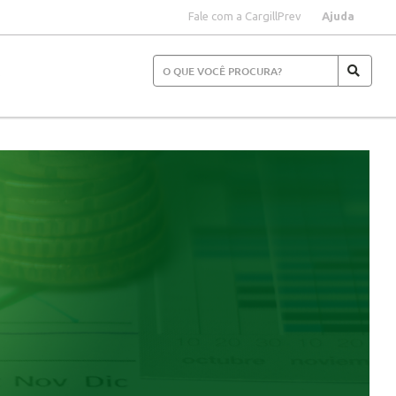
Fale com a CargillPrev
Ajuda
S