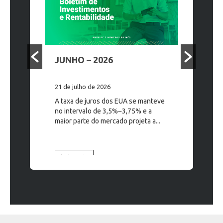
JUNHO – 2026
MAIO – 
21 de julho de 2026
17 de junho
 é o
A taxa de juros dos EUA se manteve
A taxa de j
 da
no intervalo de 3,5%~3,75% e a
intervalo 
principais
maior parte do mercado projeta a...
mercado pr
ado no mês
taxa para...
Leia mais
Leia mais