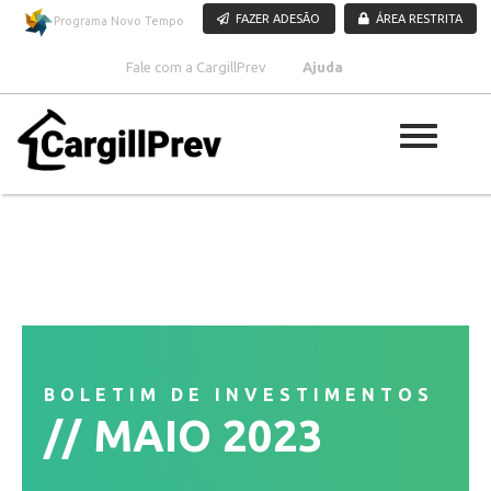
Pular para o conteúdo
FAZER ADESÃO
ÁREA RESTRITA
Programa Novo Tempo
Fale com a CargillPrev
Ajuda
BOLETIM DE INVESTIMENTOS
MAIO 2023
//