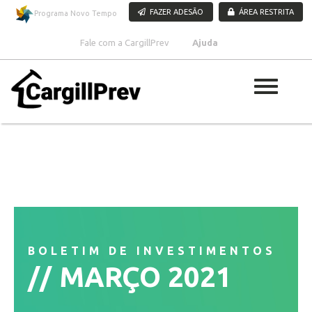
Pular para o conteúdo
FAZER ADESÃO
ÁREA RESTRITA
Programa Novo Tempo
Fale com a CargillPrev
Ajuda
BOLETIM DE INVESTIMENTOS
MARÇO 2021
//