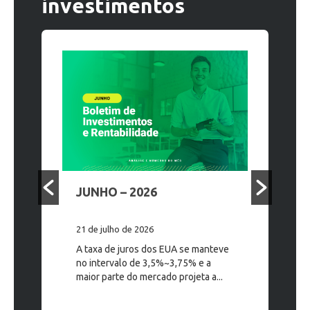
investimentos
JUNHO – 2026
MAIO – 
21 de julho de 2026
17 de junho
 é o
A taxa de juros dos EUA se manteve
A taxa de j
 da
no intervalo de 3,5%~3,75% e a
intervalo 
principais
maior parte do mercado projeta a...
mercado pr
ado no mês
taxa para...