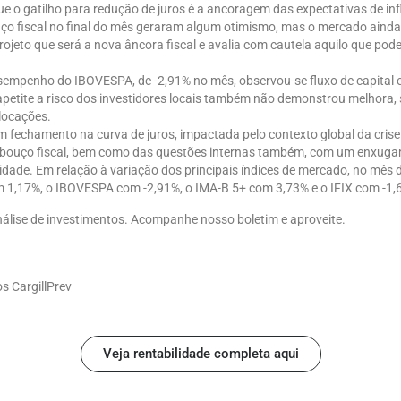
que o gatilho para redução de juros é a ancoragem das expectativas de i
ço fiscal no final do mês geraram algum otimismo, mas o mercado ainda
rojeto que será a nova âncora fiscal e avalia com cautela aquilo que pode
sempenho do IBOVESPA, de -2,91% no mês, observou-se fluxo de capital e
apetite a risco dos investidores locais também não demonstrou melhora,
alocações.
fechamento na curva de juros, impactada pelo contexto global da crise 
abouço fiscal, bem como das questões internas também, com um enxug
vidade. Em relação à variação dos principais índices de mercado, no mês 
 1,17%, o IBOVESPA com -2,91%, o IMA-B 5+ com 3,73% e o IFIX com -1,
lise de investimentos. Acompanhe nosso boletim e aproveite.
os CargillPrev
Veja rentabilidade completa aqui