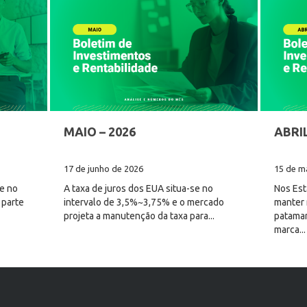
MAIO – 2026
ABRIL
17 de junho de 2026
15 de m
ve no
A taxa de juros dos EUA situa-se no
Nos Est
 parte
intervalo de 3,5%~3,75% e o mercado
manter 
projeta a manutenção da taxa para...
patamar
marca...
Leia mais
Leia m