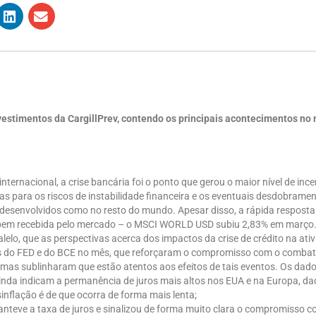
nvestimentos da CargillPrev, contendo os principais acontecimentos n
internacional, a crise bancária foi o ponto que gerou o maior nível de in
s para os riscos de instabilidade financeira e os eventuais desdobramen
desenvolvidos como no resto do mundo. Apesar disso, a rápida resposta
 bem recebida pelo mercado – o MSCI WORLD USD subiu 2,83% em março
lelo, que as perspectivas acerca dos impactos da crise de crédito na at
s do FED e do BCE no mês, que reforçaram o compromisso com o combate
mas sublinharam que estão atentos aos efeitos de tais eventos. Os dados
inda indicam a permanência de juros mais altos nos EUA e na Europa, da
inflação é de que ocorra de forma mais lenta;
nteve a taxa de juros e sinalizou de forma muito clara o compromisso 