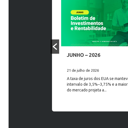
RO 2025
JUNHO – 2026
ro de 2025
21 de julho de 2026
ticipante,Este é o boletim de
A taxa de juros dos EUA se mante
os da CargillPrev, contendo os
intervalo de 3,5%~3,75% e a maior
acontecimentos no mercado no
do mercado projeta a...
mbro de...
Leia mais