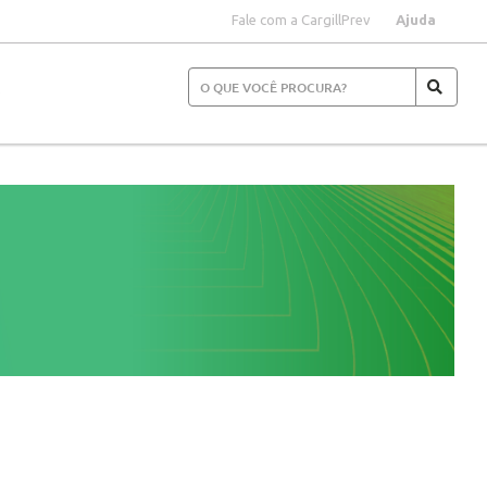
Fale com a CargillPrev
Ajuda
S