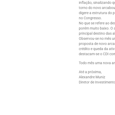
inflação, sinalizando 
torno do novo arcabou
digere a estrutura do p
no Congresso.
No que se refere ao de
porém muito baixo. O 
principal destino das 
Observou-se no mês um 
proposta de novo arc
crédito e queda da ati
destacam-se o CDI com
Todo mês uma nova aná
Até a próxima,
Alexandre Muniz
Diretor de Investiment