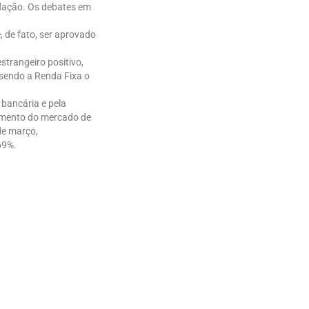
nflação. Os debates em
, de fato, ser aprovado
strangeiro positivo,
 sendo a Renda Fixa o
bancária e pela
amento do mercado de
de março,
69%.