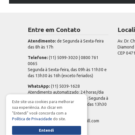
Entre em Contato
Local
Atendimento:
de Segunda à Sexta-feira
Av. Dr. C
das 8h às 17h
Diamond T
CEP 0471
Telefone:
(11) 5099-3020 | 0800 761
0065
Segunda à Sexta-feira, das 09h às 11h30 e
das 13h30 às 16h (exceto feriados)
WhatsApp:
(11) 5039-1628
Atendimento automatizado: 24 horas/dia
Atendimento de especialista: de Segunda à
Este site usa cookies para melhorar
Sexta-feira, das 09h às 11h30 e das 13h30
sua experiência. Ao clicar em
às 16h (exceto feriados)
"Entendi" você concorda com a
Política de Privacidade
do site.
E-mail:
cargillPrev_spom@cargill.com
Entendi