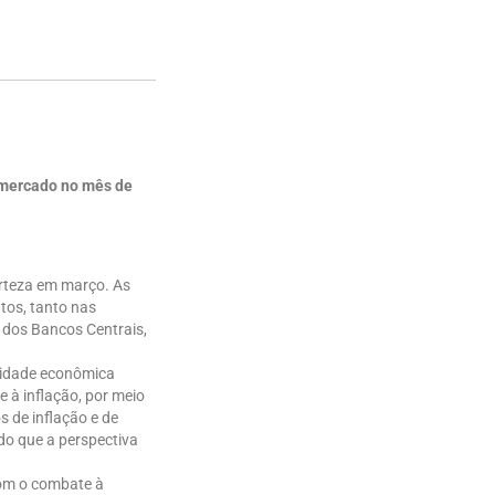
o mercado no mês de
certeza em março. As
tos, tanto nas
 dos Bancos Centrais,
.
ividade econômica
 à inflação, por meio
 de inflação e de
do que a perspectiva
com o combate à