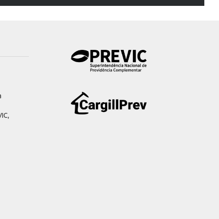
a
IC,