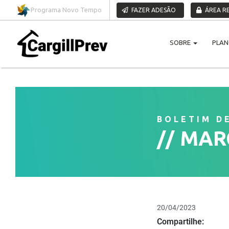
Pular para o conteúdo
Programa Novo Tempo
FAZER ADESÃO
ÁREA RE
SOBRE
PLA
BOLETIM D
MAR
//
20/04/2023
Compartilhe: