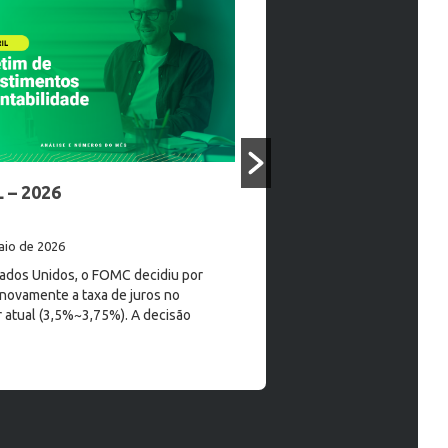
 – 2026
MARÇO 2026
aio de 2026
17 de abril de 2026
ados Unidos, o FOMC decidiu por
Nos Estados Unidos, o FOMC d
novamente a taxa de juros no
manter a taxa de juros no pata
 atual (3,5%~3,75%). A decisão
(3,5%~3,75%). A decisão foi mo
ais
Leia mais